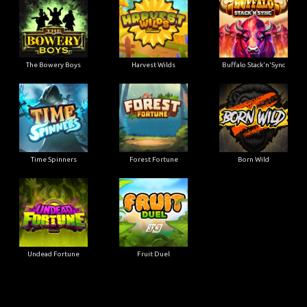
The Bowery Boys
Harvest Wilds
Buffalo Stack'n'Sync
Time Spinners
Forest Fortune
Born Wild
Undead Fortune
Fruit Duel