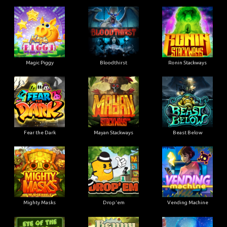
Magic Piggy
Bloodthirst
Ronin Stackways
Fear the Dark
Mayan Stackways
Beast Below
Mighty Masks
Drop'em
Vending Machine