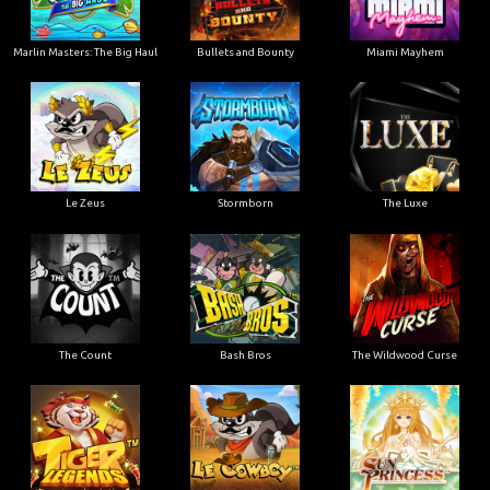
Marlin Masters: The Big Haul
Bullets and Bounty
Miami Mayhem
Le Zeus
Stormborn
The Luxe
The Count
Bash Bros
The Wildwood Curse