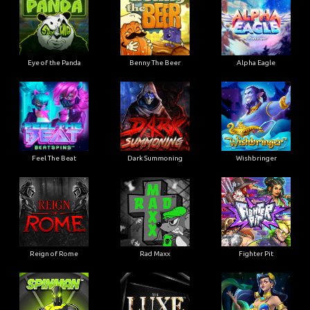
Eye of the Panda
Benny The Beer
Alpha Eagle
Feel The Beat
Dark Summoning
Wishbringer
Reign of Rome
Rad Maxx
Fighter Pit