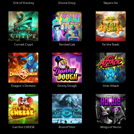
Orb of Destiny
Divine Drop
Slayers Inc
Cursed Crypt
Twisted Lab
Tai the Toadc
Dragon's Domain
Donny Dough
Octo Attack
Get the CHEESE
Rise of Ymir
Wings of Horus