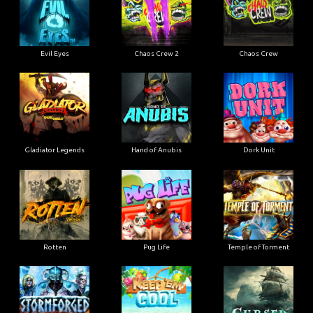
Evil Eyes
Chaos Crew 2
Chaos Crew
Gladiator Legends
Hand of Anubis
Dork Unit
Rotten
Pug Life
Temple of Torment