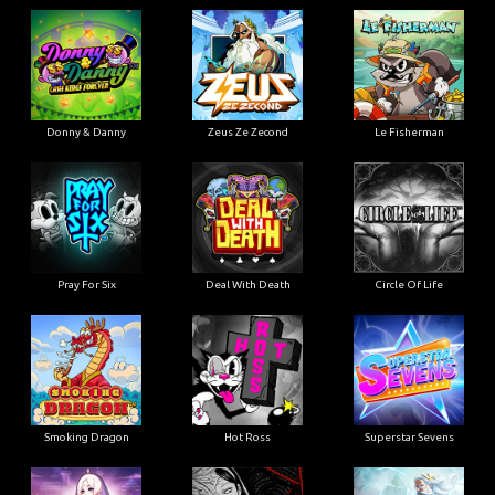
Donny & Danny
Zeus Ze Zecond
Le Fisherman
Pray For Six
Deal With Death
Circle Of Life
Smoking Dragon
Hot Ross
Superstar Sevens