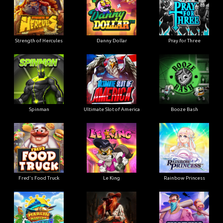
Strength of Hercules
Danny Dollar
Pray for Three
Ultimate Slot of America
Booze Bash
Spinman
Le King
Fred's Food Truck
Rainbow Princess