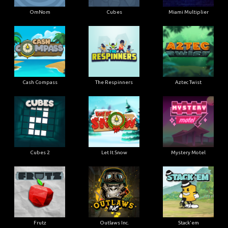
OmNom
Cubes
Miami Multiplier
Cash Compass
The Respinners
Aztec Twist
Cubes 2
Let It Snow
Mystery Motel
Frutz
Outlaws Inc.
Stack'em