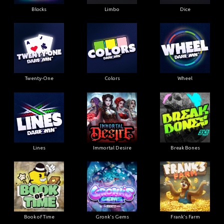
Blocks
Limbo
Dice
Twenty-One
Colors
Wheel
Lines
Immortal Desire
Break Bones
Book of Time
Gronk's Gems
Frank's Farm