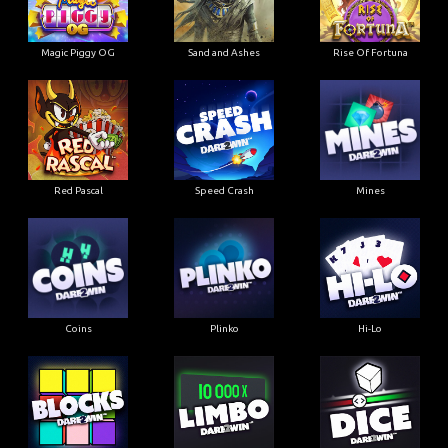
Magic Piggy OG
Sand and Ashes
Rise Of Fortuna
Red Pascal
Speed Crash
Mines
Coins
Plinko
Hi-Lo