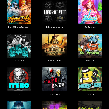
Fist Of Destruction
Life and Death
Jelly Slice
SixSixSix
2 Wild 2 Die
Le Viking
ITERO
Cash Crew
Keep'em