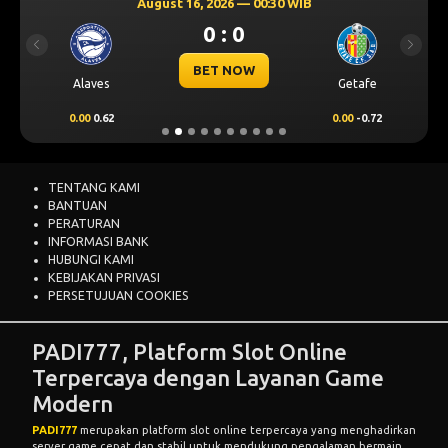
August 16, 2026 — 00:30 WIB
0 : 0
Previous
Next
BET NOW
Alaves
Getafe
0.00
0.62
0.00
-0.72
TENTANG KAMI
BANTUAN
PERATURAN
INFORMASI BANK
HUBUNGI KAMI
KEBIJAKAN PRIVASI
PERSETUJUAN COOKIES
PADI777, Platform Slot Online
Terpercaya dengan Layanan Game
Modern
PADI777
merupakan platform slot online terpercaya yang menghadirkan
server game cepat dan stabil untuk mendukung pengalaman bermain