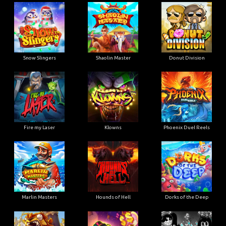
Snow Slingers
Shaolin Master
Donut Division
Fire my Laser
Klowns
Phoenix Duel Reels
Marlin Masters
Hounds of Hell
Dorks of the Deep