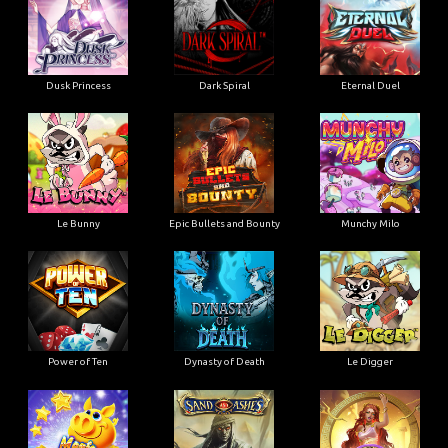
Dusk Princess
Dark Spiral
Eternal Duel
Le Bunny
Epic Bullets and Bounty
Munchy Milo
Power of Ten
Dynasty of Death
Le Digger