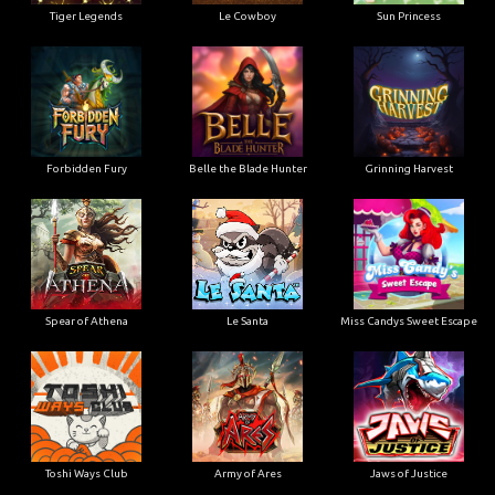
Tiger Legends
Le Cowboy
Sun Princess
Forbidden Fury
Belle the Blade Hunter
Grinning Harvest
Spear of Athena
Le Santa
Miss Candys Sweet Escape
Toshi Ways Club
Army of Ares
Jaws of Justice