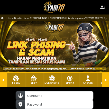
 Di YAHOO ll BING ll DUCKDUCKGO Untuk Mengakses WEBSITE PADI777 Agar Lebih Lancar
TOGEL
SLOT
LIVE CASINO
SPORT
ARCADE
SABU