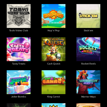
Toshi Video Club
Hop'n'Pop
Stick'em
Tasty Treats
Cash Quest
Rocket Reels
Joker Bombs
King Carrot
Warrior Ways