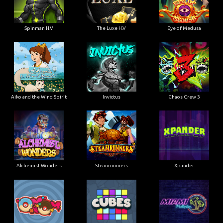
Spinman H.V
The Luxe H.V
Eye of Medusa
Aiko and the Wind Spirit
Invictus
Chaos Crew 3
Alchemist Wonders
Steamrunners
Xpander