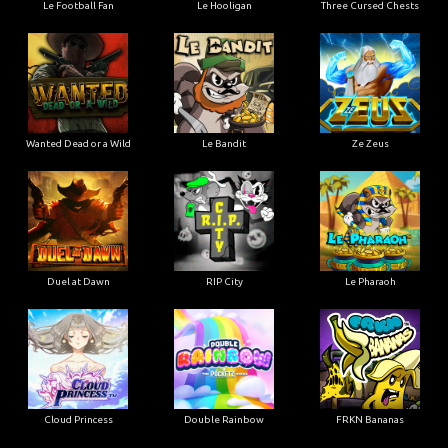
Le Football Fan
Le Hooligan
Three Cursed Chests
Wanted Dead or a Wild
Le Bandit
Ze Zeus
Duel at Dawn
RIP City
Le Pharaoh
Cloud Princess
Double Rainbow
FRKN Bananas