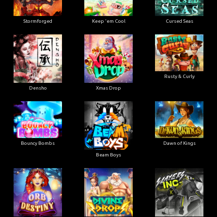
Stormforged
Keep 'em Cool
Cursed Seas
Rusty & Curly
Densho
Xmas Drop
Bouncy Bombs
Dawn of Kings
Beam Boys