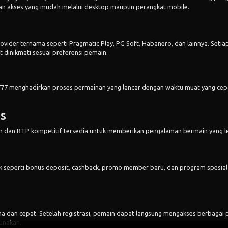
gan akses yang mudah melalui desktop maupun perangkat mobile.
ovider ternama seperti Pragmatic Play, PG Soft, Habanero, dan lainnya. Set
kout Football
Egyptian Dreams
Zeus 2
t dinikmati sesuai preferensi pemain.
Deluxe
DI777 menghadirkan proses permainan yang lancar dengan waktu muat yang c
s
n dan RTP kompetitif tersedia untuk memberikan pengalaman bermain yang le
ombs Away
Rolling Roger
Fire Roost
seperti bonus deposit, cashback, promo member baru, dan program spesial y
na dan cepat. Setelah registrasi, pemain dapat langsung mengakses berbaga
unakan.