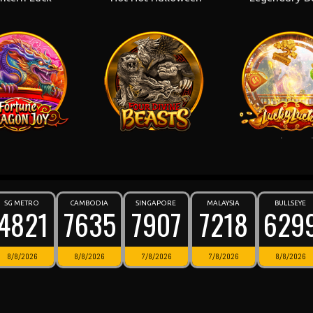
ne Dragon Joy
Four Divine Beasts
Lucky Luc
SG METRO
CAMBODIA
SINGAPORE
MALAYSIA
BULLSEYE
4821
7635
7907
7218
629
8/8/2026
8/8/2026
7/8/2026
7/8/2026
8/8/2026
mpunk Plinko
Gold Koi Fortune
Scopa