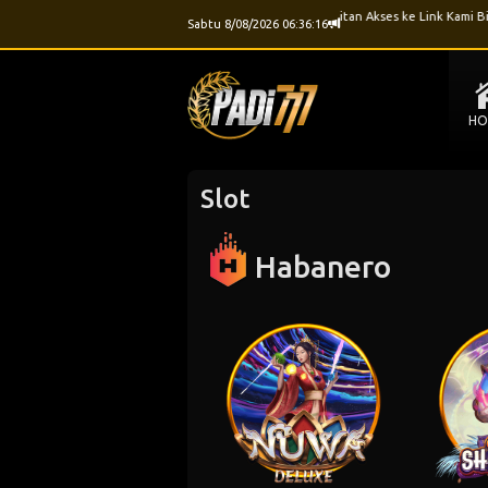
Jika Kesulitan Akses ke Link Kami Bisa C
Sabtu 8/08/2026 06:36:17
HO
Slot
Habanero