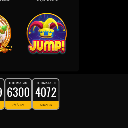
ky
Jump!
TOTOMACAU
TOTOMACAU 0
9
6300
4072
7/8/2026
8/8/2026
Mystic Rings