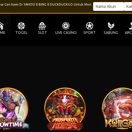
ari Kami Di YAHOO ll BING ll DUCKDUCKGO Untuk Mengakses WEBSITE PADI777 Agar Leb
ME
TOGEL
SLOT
LIVE CASINO
SPORT
SABUNG
ARC