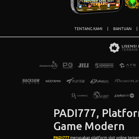
TENTANG KAMI
|
BANTUAN
|
Raiden Shogun
Mo
Zeus
Lo
PADI777, Platfo
Game Modern
PADI777
merupakan platform slot online terpe