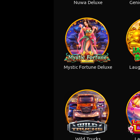
Nuwa Deluxe
Geni
Mystic Fortune Deluxe
Laug
Wild Trucks
La