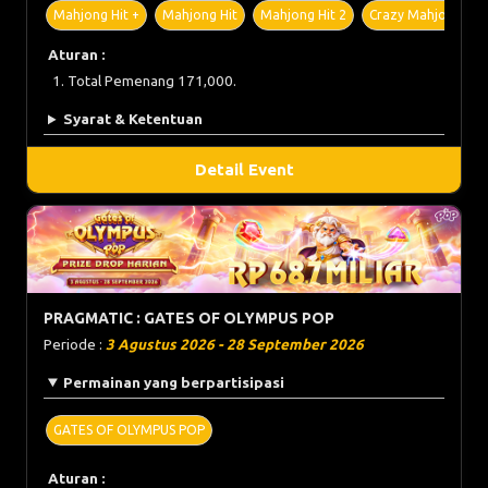
Mahjong Hit +
Mahjong Hit
Mahjong Hit 2
Crazy Mahjong
Aturan :
Total Pemenang 171,000.
Syarat & Ketentuan
Detail Event
PRAGMATIC : GATES OF OLYMPUS POP
Periode :
3 Agustus 2026 - 28 September 2026
Permainan yang berpartisipasi
GATES OF OLYMPUS POP
Aturan :