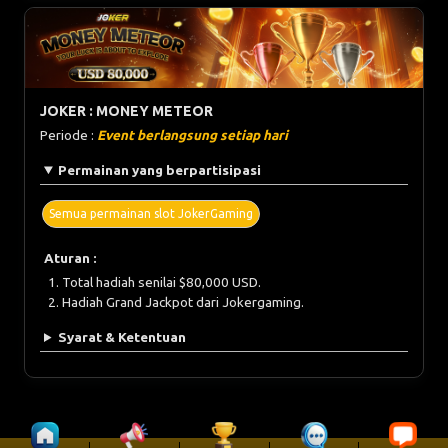
JOKER : MONEY METEOR
Periode :
Event berlangsung setiap hari
Permainan yang berpartisipasi
Semua permainan slot JokerGaming
Aturan :
Total hadiah senilai $80,000 USD.
Hadiah Grand Jackpot dari Jokergaming.
Syarat & Ketentuan