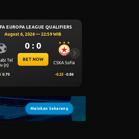
FA EUROPA LEAGUE QUALIFIERS
August 7, 2026 — 02:00 WIB
0 : 0
Next
BET NOW
Heart of
nfica
Midlothian
5
0.77
-2.5
-0.96
Mainkan Sekarang