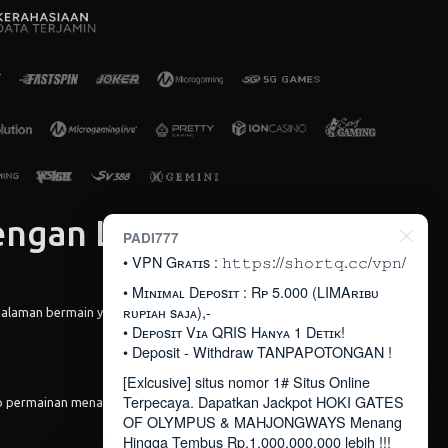
dengan Layanan
PADI777
• VPN Gʀᴀᴛɪs : 𝚑𝚝𝚝𝚙𝚜://𝚜𝚑𝚘𝚛𝚝𝚚.𝚌𝚌/𝚟𝚙𝚗/
• Mɪɴɪᴍᴀʟ Dᴇᴘᴏsɪᴛ : Rᴘ 5.000 (LIMAʀɪʙᴜ
galaman bermain yang lebih nyaman. Beragam
ʀᴜᴘɪᴀʜ sᴀᴊᴀ),-
• Dᴇᴘᴏsɪᴛ Vɪᴀ QRIS Hᴀɴʏᴀ 1 Dᴇᴛɪᴋ!
• Deposit - Withdraw TANPAPOTONGAN !
[Exlcusive] situs nomor 1# Situs Online
iap permainan menawarkan tampilan menarik,
Terpecaya. Dapatkan Jackpot HOKI GATES
OF OLYMPUS & MAHJONGWAYS Menang
Hingga Tembus Rp,1.000.000.000 lebih !!!