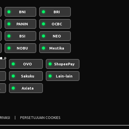
BNI
BRI
Sinarmas
BluBC
PANIN
OCBC
SAQU
BSI
NEO
NOBU
Mestika
OVO
ShopeePay
Sakuku
Lain-lain
l
Axiata
RIVASI
|
PERSETUJUAN COOKIES