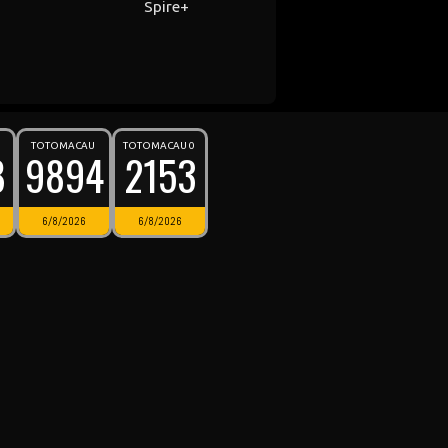
Spire+
TOTOMACAU
TOTOMACAU 0
8
9894
2153
6/8/2026
6/8/2026