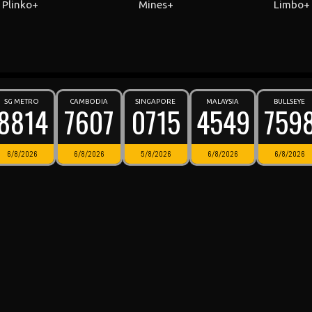
Plinko+
Mines+
Limbo+
SG METRO
CAMBODIA
SINGAPORE
MALAYSIA
BULLSEYE
8814
7607
0715
4549
759
6/8/2026
6/8/2026
5/8/2026
6/8/2026
6/8/2026