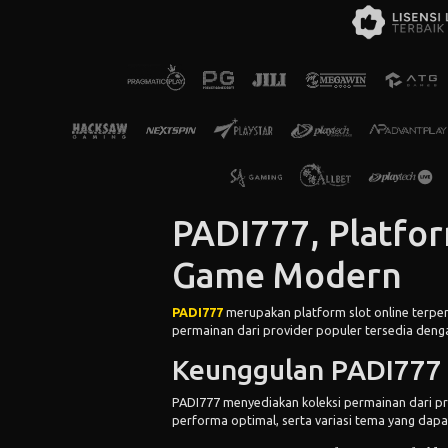
PADI777, Platfo
Game Modern
PADI777
merupakan platform slot online terpe
permainan dari provider populer tersedia den
Keunggulan PADI777
PADI777 menyediakan koleksi permainan dari pr
performa optimal, serta variasi tema yang dapa
Server Cepat dan Stabil