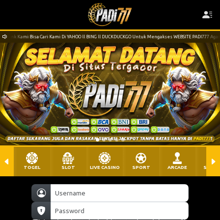
ink Kami Bisa Cari Kami Di YAHOO ll BING ll DUCKDUCKGO Untuk Mengakses WEBSITE PADI777 Agar Lebi
TOGEL
SLOT
LIVE CASINO
SPORT
ARCADE
SABU