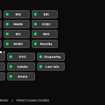
BNI
BRI
Sinarmas
PANIN
OCBC
SAQU
BSI
NEO
NOBU
Mestika
OVO
ShopeePay
Sakuku
Lain-lain
l
Axiata