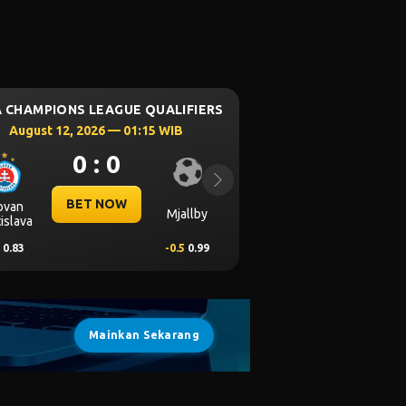
E-FOOTBALL F24 INTERNATIONAL
FRIENDLY
August 7, 2026 — 12:15 WIB
0 : 0
Next
BET NOW
e-
e-Wales
Netherlands
-0.75
-0.88
0.75
0.64
Mainkan Sekarang