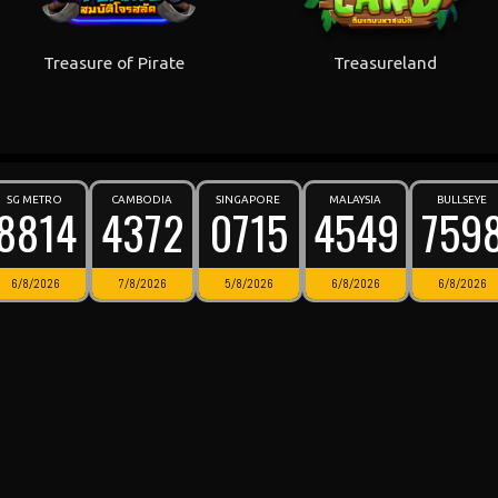
Treasure of Pirate
Treasureland
SG METRO
CAMBODIA
SINGAPORE
MALAYSIA
BULLSEYE
8814
4372
0715
4549
759
6/8/2026
7/8/2026
5/8/2026
6/8/2026
6/8/2026