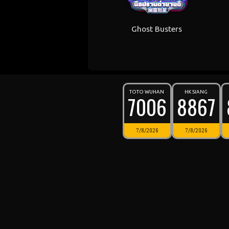
Ghost Busters
TOTO WUHAN
HK SIANG
7006
8867
7/8/2026
7/8/2026