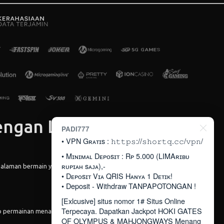
RIVASI
|
PERSETUJUAN COOKIES
PADI777
dengan Layanan
• VPN Gʀᴀᴛɪs : 𝚑𝚝𝚝𝚙𝚜://𝚜𝚑𝚘𝚛𝚝𝚚.𝚌𝚌/𝚟𝚙𝚗/
• Mɪɴɪᴍᴀʟ Dᴇᴘᴏsɪᴛ : Rᴘ 5.000 (LIMAʀɪʙᴜ
ʀᴜᴘɪᴀʜ sᴀᴊᴀ),-
• Dᴇᴘᴏsɪᴛ Vɪᴀ QRIS Hᴀɴʏᴀ 1 Dᴇᴛɪᴋ!
galaman bermain yang lebih nyaman. Beragam
• Deposit - Withdraw TANPAPOTONGAN !
[Exlcusive] situs nomor 1# Situs Online
Terpecaya. Dapatkan Jackpot HOKI GATES
OF OLYMPUS & MAHJONGWAYS Menang
iap permainan menawarkan tampilan menarik,